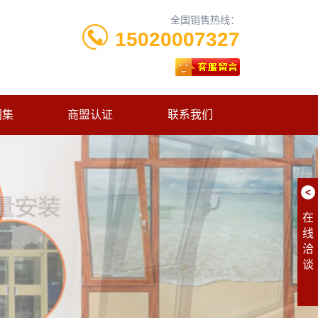
全国销售热线：
15020007327
图集
商盟认证
联系我们
<
在
线
洽
谈